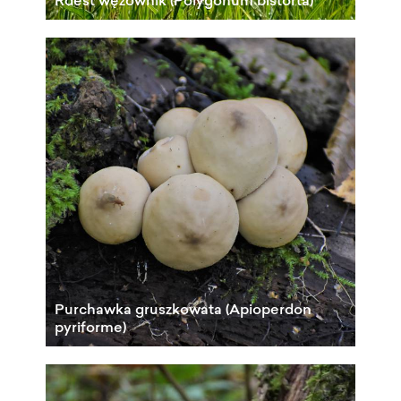
Rdest wężownik (Polygonum bistorta)
Purchawka gruszkowata (Apioperdon
pyriforme)