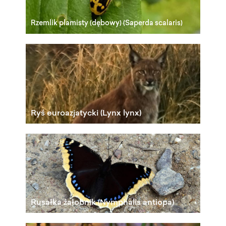
Rzemlik plamisty (dębowy) (Saperda scalaris)
Ryś euroazjatycki (Lynx lynx)
Rusałka żałobnik (Nymphalis antiopa)