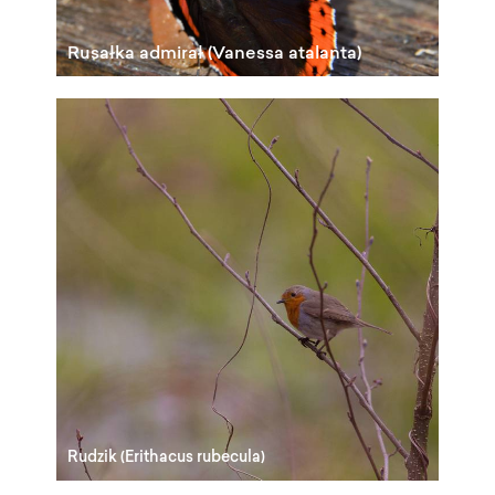
Rusałka admirał (Vanessa atalanta)
Rudzik (Erithacus rubecula)