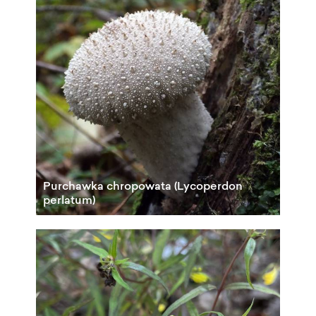
Purchawka chropowata (Lycoperdon
perlatum)