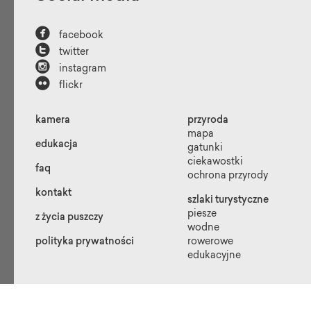
6
7
8
...
15

facebook
16
»

twitter

instagram

flickr
kamera
przyroda
mapa
edukacja
gatunki
ciekawostki
faq
ochrona przyrody
kontakt
szlaki turystyczne
piesze
z życia puszczy
wodne
polityka prywatności
rowerowe
edukacyjne