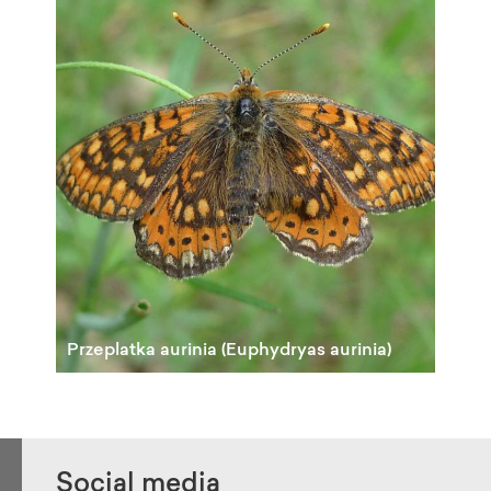
Przeplatka aurinia (Euphydryas aurinia)
«
1
2
3
4
5
Social media