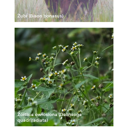
Żubr (Bison bonasus)
Żółtlica owłosiona (Galinsoga
quadriradiata)