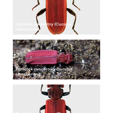
Zgniotek szkarłatny (Cucujus
haematodes)
Zgniotek cynobrowy Cucujus
cinnaberinus