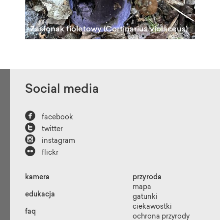
Zasłonak fioletowy (Cortinarius violaceus)
«
1
2
3
4
5
Social media
6
7
8
...
15

facebook
16
»

twitter

instagram

flickr
kamera
przyroda
mapa
edukacja
gatunki
ciekawostki
faq
ochrona przyrody