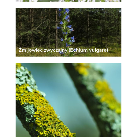
Żmijowiec zwyczajny (Echium vulgare)