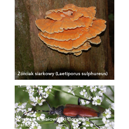
Żółciak siarkowy (Laetiporus sulphureus)
Zmorsznik białowieski Corymbia
variicornis