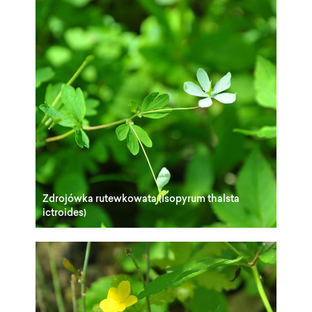
Zdrojówka rutewkowata (Isopyrum thalsta
ictroides)