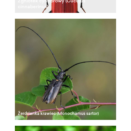
Zgniotek cynobrowy (Cucujus
cinnaberinus)
Żerdzianka krawiec (Monochamus sartor)