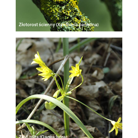
Złotorost ścienny (Xanthoria parietina)
Złoć żółta (Gagea lutea)