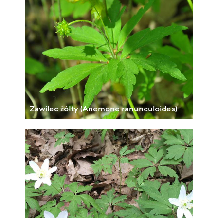
Zawilec żółty (Anemone ranunculoides)