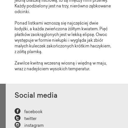
jedną blaszką liściową, to są między nimi przerwy.
Każdy podzielony jest na trzy, nierówno ząbkowane
odcinki.
Ponad listkami wznoszą się najczęściej dwie
łodyżki, a każda zwieńczona żółtym kwiatem. Pięć
płatków zaokrąglonych jest w lekką elipsę. Owoc
występuje w formie niełupki i wygląda jak zbiór
małych kuleczek zakończonych krótkim haczykiem,
z zółtą plamką.
Zawilce kwitną wczesną wiosną i więdną w maju,
wraz z nadejściem wysokich temperatur.
Social media

facebook

twitter

instagram