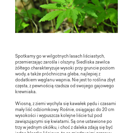
Spotkamy go w wilgotnych lasach liściastych,
przemierzając zarośla i olszyny. Siedliska zawilca
żółtego charakteryzuje wysoki przy gruncie poziom
wody, a także próchniczna gleba, najlepiej z
dodatkiem węglanu wapnia. Nie jest to roślina zbyt
częsta, z pewnością rzadsza od swojego gajowego
krewniaka.
Wiosną, z ziemi wychyla się kawałek pędu i czasami
mały liść odziomkowy. Rośnie, osiągając do 20 cm
wysokości i wypuszcza kolejne liście tuż pod
zawiązującymi się kwiatami. Są one ustawione po
trzy w jednym okółku, i choć z daleka zdają się być