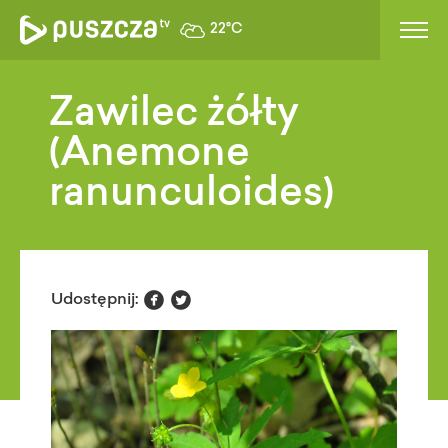
22°C
Zawilec żółty
(Anemone
ranunculoides)


Udostępnij: