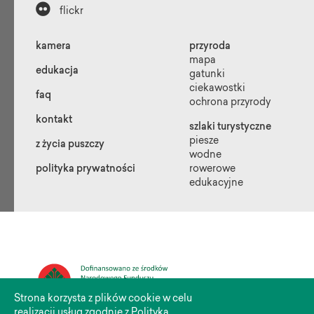

flickr
kamera
przyroda
mapa
edukacja
gatunki
ciekawostki
faq
ochrona przyrody
kontakt
szlaki turystyczne
piesze
z życia puszczy
wodne
polityka prywatności
rowerowe
edukacyjne
Strona korzysta z plików cookie w celu
realizacji usług zgodnie z Polityką