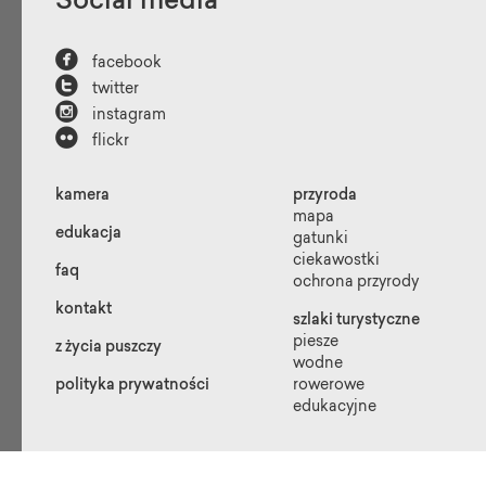
Social media

facebook

twitter

instagram

flickr
kamera
przyroda
mapa
edukacja
gatunki
ciekawostki
faq
ochrona przyrody
kontakt
szlaki turystyczne
piesze
z życia puszczy
wodne
polityka prywatności
rowerowe
edukacyjne