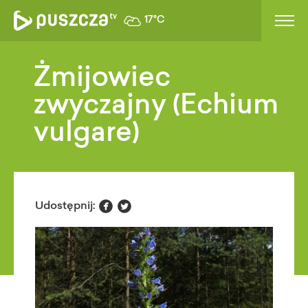
17°C
Żmijowiec
zwyczajny (Echium
vulgare)


Udostępnij: