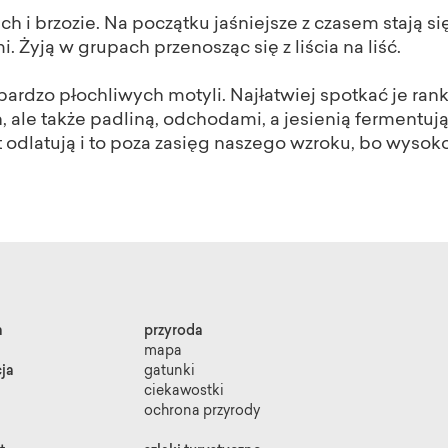
h i brzozie. Na początku jaśniejsze z czasem stają si
 Żyją w grupach przenosząc się z liścia na liść.
 bardzo płochliwych motyli. Najłatwiej spotkać je ra
, ale także padliną, odchodami, a jesienią fermentu
odlatują i to poza zasięg naszego wzroku, bo wysoko
a
przyroda
mapa
ja
gatunki
ciekawostki
ochrona przyrody