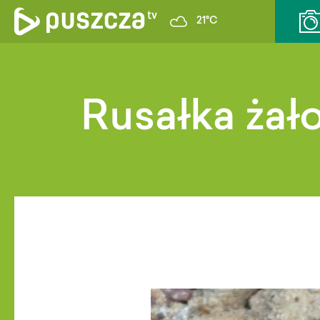
21°C
Rusałka żał