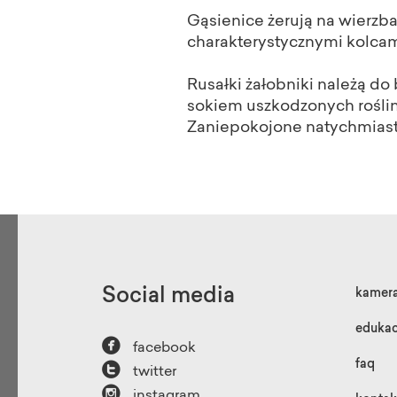
Gąsienice żerują na wierzbac
charakterystycznymi kolcami.
Rusałki żałobniki należą do
sokiem uszkodzonych roślin
Zaniepokojone natychmiast 
Social media
kamer
edukac

facebook

faq
twitter

instagram