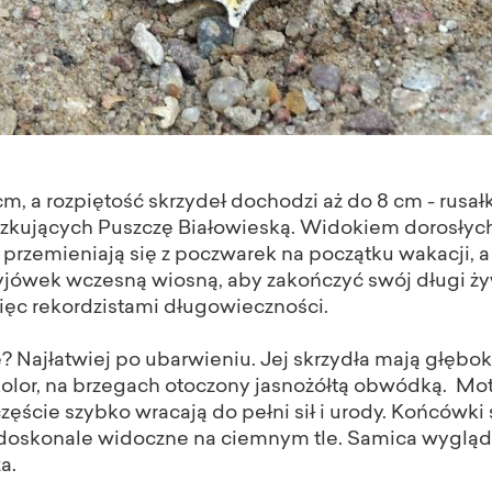
m, a rozpiętość skrzydeł dochodzi aż do 8 cm - rusałk
zkujących Puszczę Białowieską. Widokiem dorosłych
przemieniają się z poczwarek na początku wakacji, a
jówek wczesną wiosną, aby zakończyć swój długi ży
ięc rekordzistami długowieczności.
? Najłatwiej po ubarwieniu. Jej skrzydła mają głębo
kolor, na brzegach otoczony jasnożółtą obwódką.
Mot
częście szybko wracają do pełni sił i urody. Końcówk
 doskonale widoczne na ciemnym tle. Samica wygląda
a.