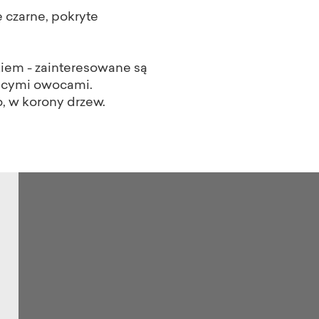
ę czarne, pokryte
nkiem - zainteresowane są
jącymi owocami.
, w korony drzew.