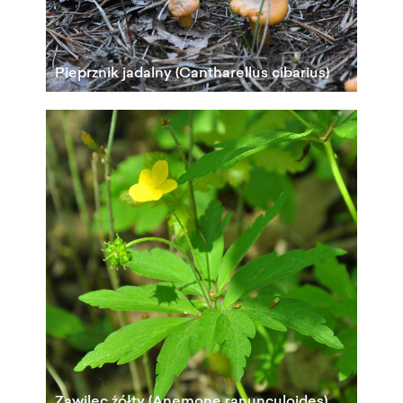
Pieprznik jadalny (Cantharellus cibarius)
Zawilec żółty (Anemone ranunculoides)