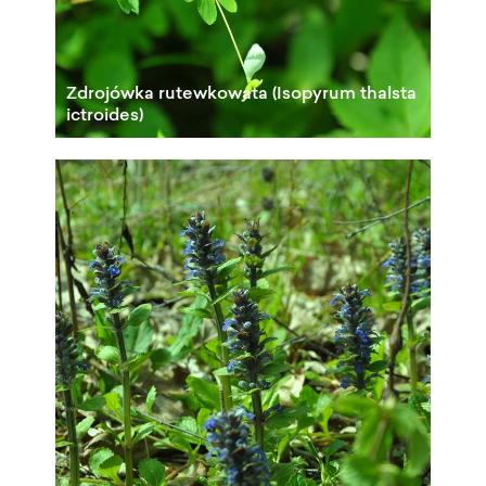
Zdrojówka rutewkowata (Isopyrum thalsta
ictroides)