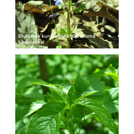
Bluszczyk kurdybanek (Glechoma
hederacea)