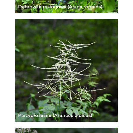
Dąbrówka rozłogowa (Ajuga reptans)
Parzydło leśne (Aruncus dioicus)