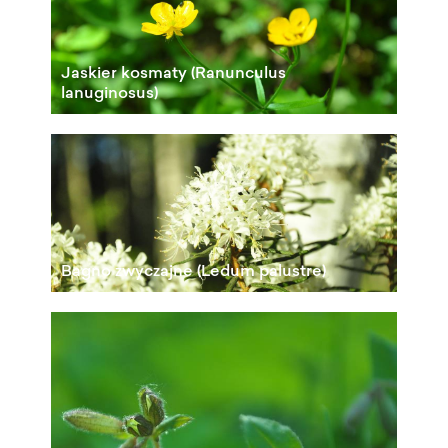
Jaskier kosmaty (Ranunculus
lanuginosus)
Bagno zwyczajne (Ledum palustre)