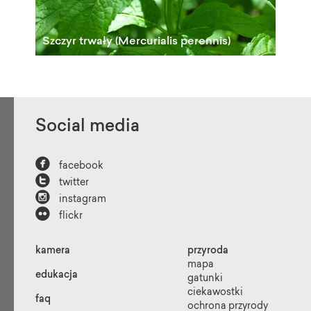
Szczyr trwały (Mercurialis perennis)
«
1
2
3
4
5
Social media
6
7
8
9
»

facebook

twitter

instagram

flickr
kamera
przyroda
mapa
edukacja
gatunki
ciekawostki
faq
ochrona przyrody