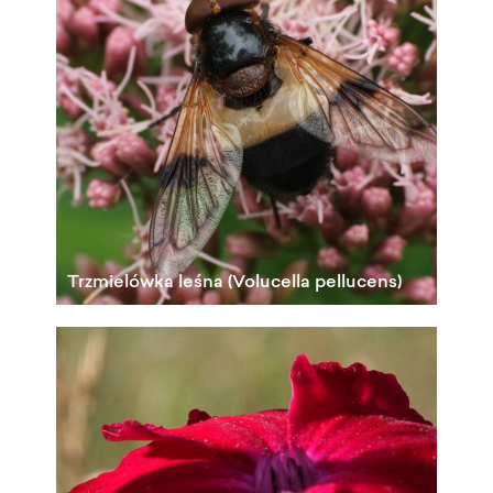
Trzmielówka leśna (Volucella pellucens)