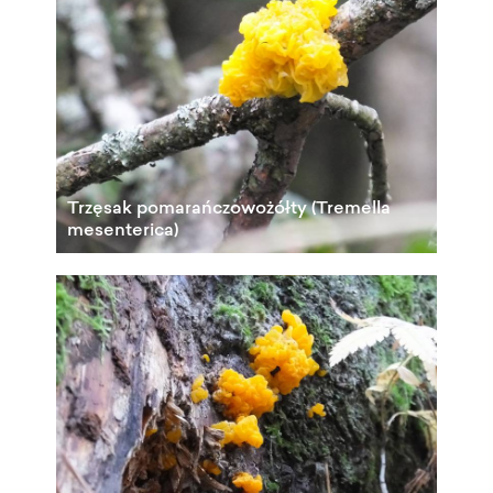
Trzęsak pomarańczowożółty (Tremella
mesenterica)