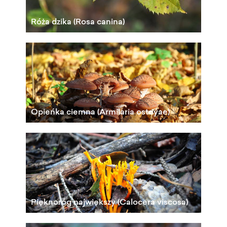
Róża dzika (Rosa canina)
Opieńka ciemna (Armilaria ostoyae)
Pięknoróg największy (Calocera viscosa)