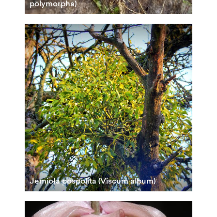
polymorpha)
Jemioła pospolita (Viscum album)