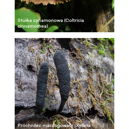
Stułka cynamonowa (Coltricia
cinnamomea)
Próchnilec maczugowaty (Xylaria