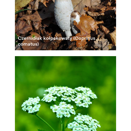
Czernidłak kołpakowaty (Coprinus
comatus)