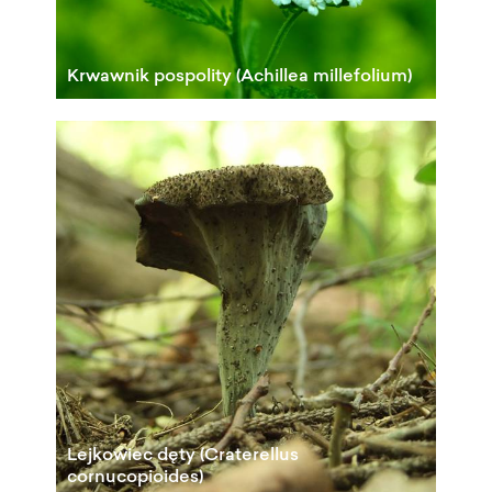
Krwawnik pospolity (Achillea millefolium)
Lejkowiec dęty (Craterellus
cornucopioides)