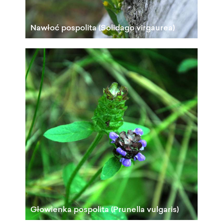
Nawłoć pospolita (Solidago virgaurea)
Głowienka pospolita (Prunella vulgaris)