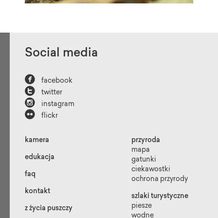
«
1
2
3
4
5
Social media
6
7
8
9
»

facebook

twitter

instagram

flickr
kamera
przyroda
mapa
edukacja
gatunki
ciekawostki
faq
ochrona przyrody
kontakt
szlaki turystyczne
piesze
z życia puszczy
wodne