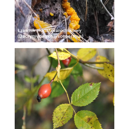
Łzawnik złocistozarodnikowy
(Dacrymyces chrysospermus)