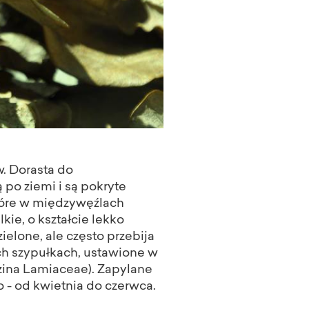
. Dorasta do
 po ziemi i są pokryte
które w międzywęźlach
kie, o kształcie lekko
lone, ale często przebija
ch szypułkach, ustawione w
zina Lamiaceae). Zapylane
o - od kwietnia do czerwca.