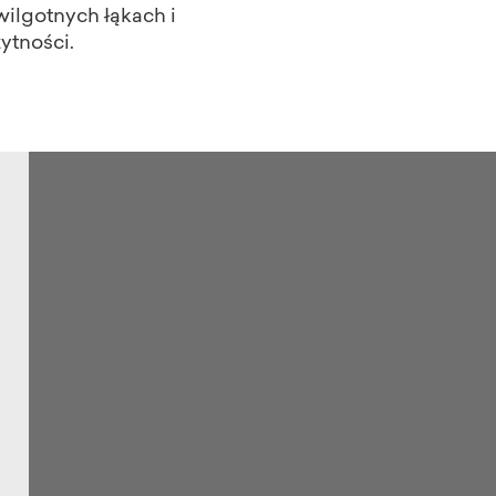
wilgotnych łąkach i
ytności.