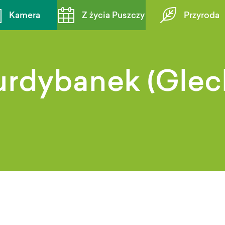
Kamera
Z życia Puszczy
Przyroda
kurdybanek (Gle