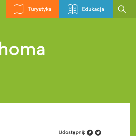
Turystyka
Edukacja
choma


Udostępnij: