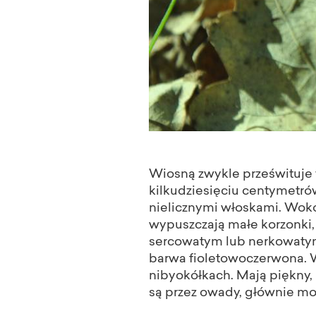
Wiosną zwykle prześwituje 
kilkudziesięciu centymetrów
nielicznymi włoskami. Wokó
wypuszczają małe korzonki, b
sercowatym lub nerkowatym,
barwa fioletowoczerwona. W
nibyokółkach. Mają piękny,
są przez owady, głównie moty