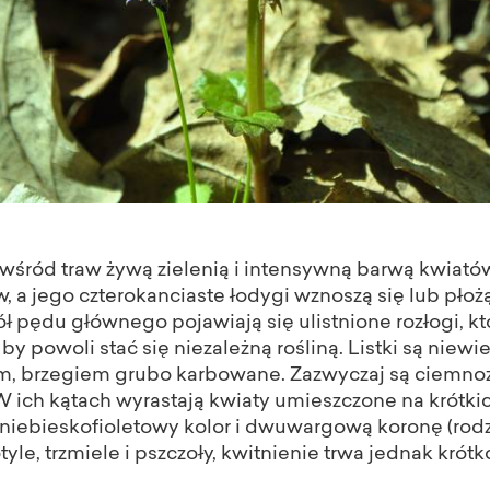
wśród traw żywą zielenią i intensywną barwą kwiatów
, a jego czterokanciaste łodygi wznoszą się lub płożą
ł pędu głównego pojawiają się ulistnione rozłogi, 
y powoli stać się niezależną rośliną. Listki są niewiel
 brzegiem grubo karbowane. Zazwyczaj są ciemnozie
 ich kątach wyrastają kwiaty umieszczone na krótki
 niebieskofioletowy kolor i dwuwargową koronę (rod
le, trzmiele i pszczoły, kwitnienie trwa jednak krótk