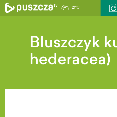
21°C
Bluszczyk 
hederacea)