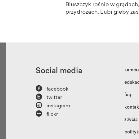
Bluszczyk rośnie w grądach,
przydrożach. Lubi gleby zaso
Social media
kamer
edukac

facebook

faq
twitter

instagram
kontak

flickr
z życia
polity