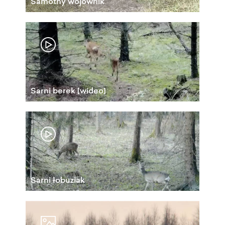
Samotny wojownik
Sarni berek [wideo]
Sarni łobuziak