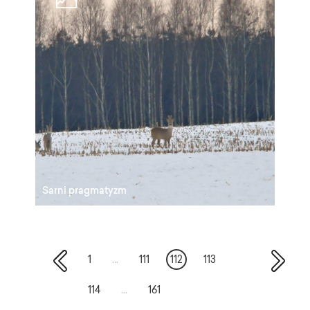
Sarni pragmatyzm
1
...
111
112
113
114
...
161