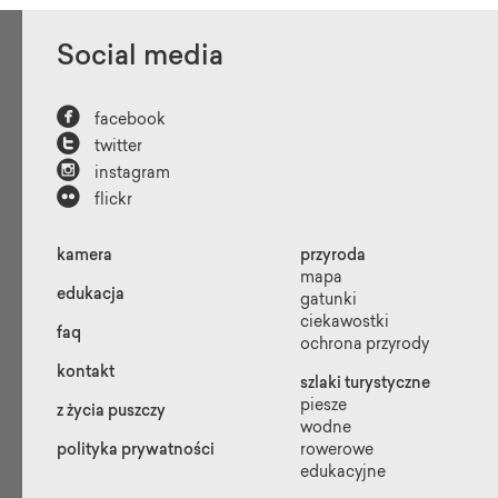
Social media

facebook

twitter

instagram

flickr
kamera
przyroda
mapa
edukacja
gatunki
ciekawostki
faq
ochrona przyrody
kontakt
szlaki turystyczne
piesze
z życia puszczy
wodne
polityka prywatności
rowerowe
edukacyjne