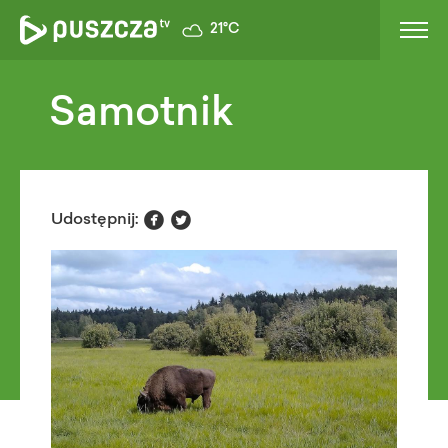
21°C
Samotnik


Udostępnij: