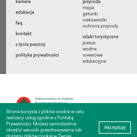
kamera
przyroda
mapa
edukacja
gatunki
ciekawostki
faq
ochrona przyrody
kontakt
szlaki turystyczne
piesze
z życia puszczy
wodne
polityka prywatności
rowerowe
edukacyjne
Strona korzysta z plików cookie w celu
realizacji usług zgodnie z Polityką
Prywatności. Możesz samodzielnie
Akceptuję
Ninejszy materiał został opublikowany dzięki dofinansowaniu Narodowego
określić warunki przechowywania lub
Funduszu Ochrony
dostępu plików cookie w Twojej