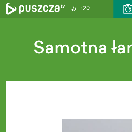
15°C
Samotna ła