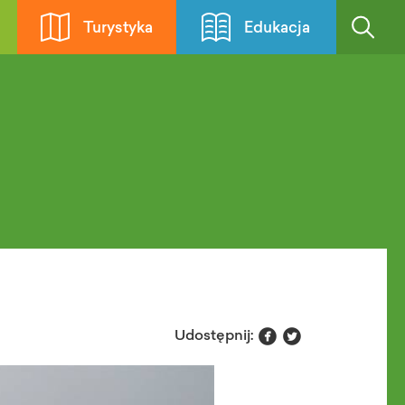
Turystyka
Edukacja


Udostępnij: