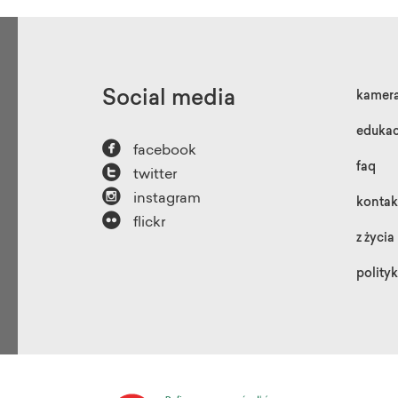
Social media
kamer
edukac

facebook

faq
twitter

instagram
kontak

flickr
z życia
polity