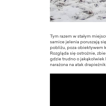
Tym razem w stałym miejsc
samice jelenia poruszają si
pobliżu, poza obiektywem kam
Rozgląda się ostrożnie, zbi
gdzie trudno o jakąkolwiek 
narażona na atak drapieżni