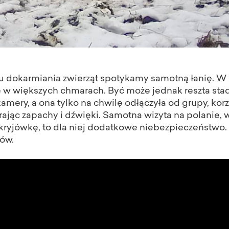
u dokarmiania zwierząt spotykamy samotną łanię. W
ę w większych chmarach. Być może jednak reszta stad
ery, a ona tylko na chwilę odłączyła od grupy, korzys
erając zapachy i dźwięki. Samotna wizyta na polanie, 
kryjówkę, to dla niej dodatkowe niebezpieczeństwo. 
ków.