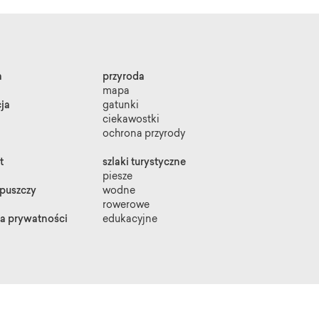
a
przyroda
mapa
ja
gatunki
ciekawostki
ochrona przyrody
t
szlaki turystyczne
piesze
 puszczy
wodne
rowerowe
ka prywatności
edukacyjne