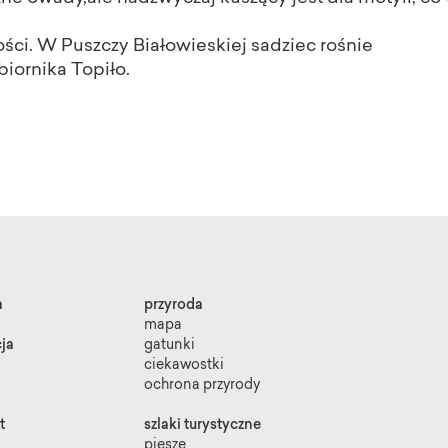
ści. W Puszczy Białowieskiej sadziec rośnie
biornika Topiło.
a
przyroda
mapa
ja
gatunki
ciekawostki
ochrona przyrody
t
szlaki turystyczne
piesze