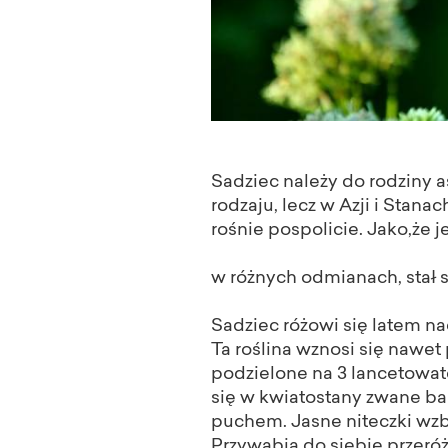
Sadziec należy do rodziny 
rodzaju, lecz w Azji i Stan
rośnie pospolicie. Jako,że 
w różnych odmianach, stał s
Sadziec różowi się latem na
Ta roślina wznosi się nawet
podzielone na 3 lancetowate
się w kwiatostany zwane ba
puchem. Jasne niteczki wzbi
Przywabia do siebie przeróż