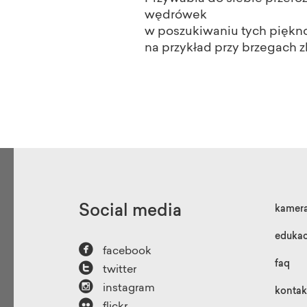
wędrówek
w poszukiwaniu tych piękno
na przykład przy brzegach z
Social media
kamer
edukac

facebook

faq
twitter

instagram
kontak

flickr