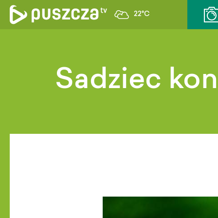
22°C
Sadziec ko