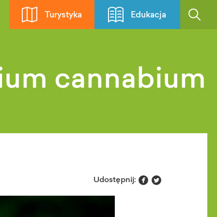
Turystyka
Edukacja
rium cannabium


Udostępnij: