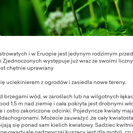
astrowatych i w Eruopie jest jedynym rodzimym prz
ach Zjednoczonych występuje już wraz ze swoimi licz
jest chętnie uprawiany
ię uciekinierem z ogrodów i zasiedla nowe tereny.
d brzegami wód, w zaroślach lub na wilgotnych łąkac
 pod 1,5 m nad ziemię i cała pokryta jest drobnymi wł
 i ostro zakończone odcinki. Pojedyncze kwiaty mają 
ldachogronami. Możecie zauważyć ,że cały kwiatost
jają się ponad sam kielich kwiatowy. Sadziec kwitnie 
ne owady,ale nadzwyczaj kuszący jest dla motyli, co