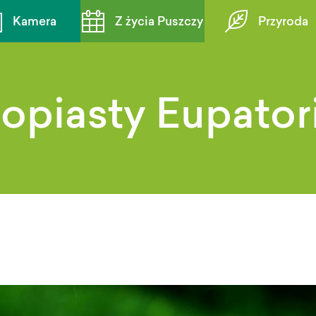
Kamera
Z życia Puszczy
Przyroda
nopiasty Eupato