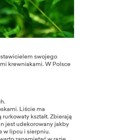
edstawicielem swojego
nymi krewniakami. W Polsce
h.
oskami. Liście ma
rurkowaty kształt. Zbierają
an jest udekorowany jakby
w lipcu i sierpniu.
 warto zapamiętać w razie