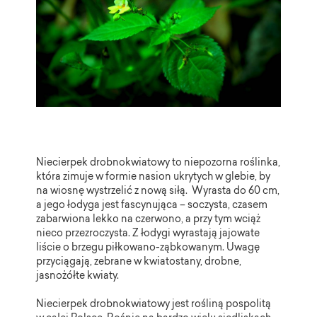
Niecierpek drobnokwiatowy to niepozorna roślinka,
która zimuje w formie nasion ukrytych w glebie, by
na wiosnę wystrzelić z nową siłą.
Wyrasta do 60 cm,
a jego łodyga jest fascynująca – soczysta, czasem
zabarwiona lekko na czerwono, a przy tym wciąż
nieco przezroczysta. Z łodygi wyrastają jajowate
liście o brzegu piłkowano-ząbkowanym. Uwagę
przyciągają, zebrane w kwiatostany, drobne,
jasnożółte kwiaty.
Niecierpek drobnokwiatowy jest rośliną pospolitą