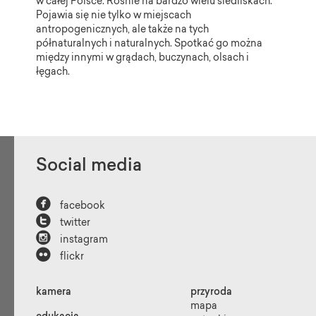
w całej Polsce. Rośnie na bardzo wielu siedliskach.
Pojawia się nie tylko w miejscach
antropogenicznych, ale także na tych
półnaturalnych i naturalnych. Spotkać go można
między innymi w grądach, buczynach, olsach i
łęgach.
Social media

facebook

twitter

instagram

flickr
kamera
przyroda
mapa