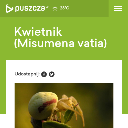
28°C
Kwietnik
(Misumena vatia)


Udostępnij: