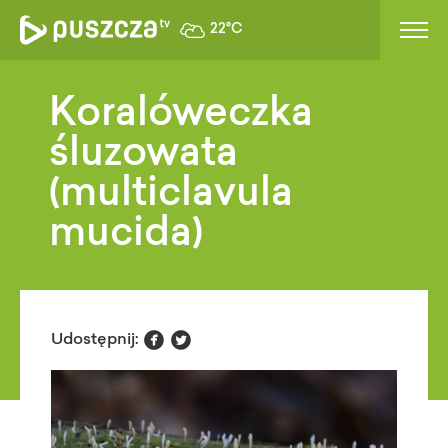
22°C
Koralóweczka
śluzowata
(multiclavula
mucida)


Udostępnij: