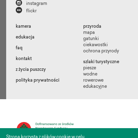

instagram

flickr
kamera
przyroda
mapa
edukacja
gatunki
ciekawostki
faq
ochrona przyrody
kontakt
szlaki turystyczne
piesze
z życia puszczy
wodne
polityka prywatności
rowerowe
edukacyjne
Strona korzysta z plików cookie w celu