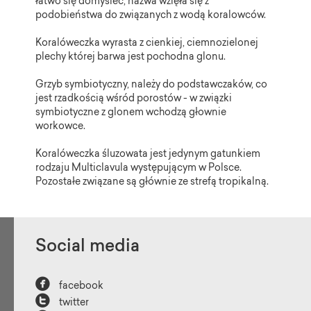
łatwo się domyśleć, nazwa wzięła się z
podobieństwa do związanych z wodą koralowców.
Koralóweczka wyrasta z cienkiej, ciemnozielonej
plechy której barwa jest pochodna glonu.
Grzyb symbiotyczny, należy do podstawczaków, co
jest rzadkością wśród porostów - w związki
symbiotyczne z glonem wchodzą głownie
workowce.
Koralóweczka śluzowata jest jedynym gatunkiem
rodzaju Multiclavula występującym w Polsce.
Pozostałe związane są głównie ze strefą tropikalną.
Social media

facebook

twitter