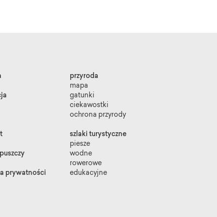
a
przyroda
mapa
ja
gatunki
ciekawostki
ochrona przyrody
t
szlaki turystyczne
piesze
 puszczy
wodne
rowerowe
ka prywatności
edukacyjne