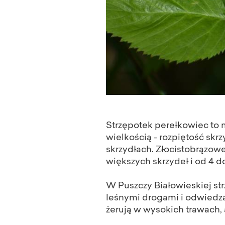
Strzępotek perełkowiec to 
wielkością - rozpiętość skr
skrzydłach. Złocistobrązow
większych skrzydeł i od 4 
W Puszczy Białowieskiej st
leśnymi drogami i odwiedza
żerują w wysokich trawach, 