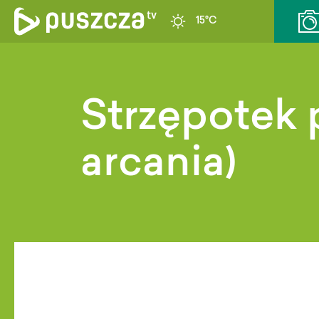
15°C
Strzępotek
arcania)