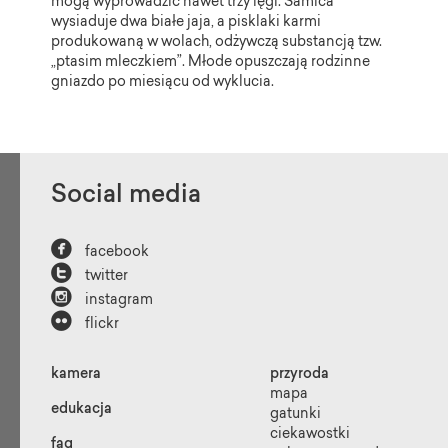
mogą wyprowadzić nawet trzy lęgi. Samica
wysiaduje dwa białe jaja, a pisklaki karmi
produkowaną w wolach, odżywczą substancją tzw.
„ptasim mleczkiem”. Młode opuszczają rodzinne
gniazdo po miesiącu od wyklucia.
Social media

facebook

twitter

instagram

flickr
kamera
przyroda
mapa
edukacja
gatunki
ciekawostki
faq