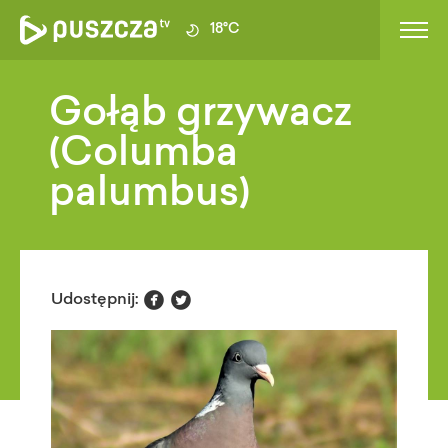
18°C
Gołąb grzywacz
(Columba
palumbus)


Udostępnij: