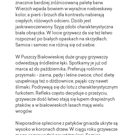
znacznie bardziej zróżnicowaną paletę barw.
Wierzch wpada bowiem w wyraźnie niebieskawy
kolor, a pierś i brzuch dla kontrastu nabierają
ciepłych, różowych odcieni. Dziób jest
jaskrawoczerwony. Szyję zdobi charakterystyczna
biała obrączka. W locie grzywacz da się też łatwo
rozpoznać po białych opaskach na skrzydłach.
Samica i samiec nie różnią się od siebie.
W Puszczy Białowieskiej duże grupy grzywaczy
odwiedzają śródleśne łąki. Spotkamy je już od
marca aż do października. Preferują roślinne
przysmaki - ziarna, pędy i leśne owoce, choć dietę
uzupełniają też o dżdżownice, pająki czy nawet
ślimaki. Podrywają się do lotu z charakterystycznym
furkotem. Refleks często decyduje o przeżyciu,
grzywacze dość łatwo stają się łupem drapieżnych
ptaków, a w białowieskich lasach mają wielu
wrogów.
Nieporadnie splecione z patyków gniazda ukryte są
wysoko w koronach drzew. W ciągu roku grzywacze