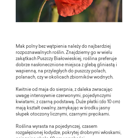
Mak polny bez wątpienia należy do najbardziej
rozpoznawalnych roślin. Znajdziemy go w wielu
zakątkach Puszczy Białowieskiej, roślina preferuje
dobrze nasłonecznione miejsca z glebą gliniastą i
wapienną, na przyległych do puszczy polach,
polanach, czy w okolicach zbiorników wodnych.
Kwitnie od maja do sierpnia, z daleka zwracając
uwagę intensywnie czerwonymi, pojedynczymi
kwiatami, z czarną podstawą. Duże płatki (do 10 cm)
mają kształt owalny, zamykając w środku jasny
słupek otoczony licznymi, czarnymi pręcikami.
Roślina wyrasta na pojedynczej, czasem
rozgałęzionej łodydze, pokrytej drobnymi włoskami,