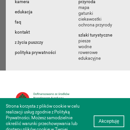
kamera
przyroda
mapa
edukacja
gatunki
ciekawostki
faq
ochrona przyrody
kontakt
szlaki turystyczne
piesze
z życia puszczy
wodne
polityka prywatności
rowerowe
edukacyjne
Strona korzysta z plików cookie w celu
realizacji usług zgodnie z Polityką
Prywatności. Możesz samodzielnie
Akceptuję
określić warunki przechowywania lub
Ninejszy materiał został opublikowany dzięki dofinansowaniu Narodowego
Funduszu Ochrony