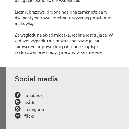
osiągając około 60 cm wysokości.
Liczne, brązowe, drobne nasiona zamknięte są w
dwucentymetrowej torebce, nazywanej popularnie
makówką.
Ze względu na skład mleczka, roślina jest trująca. W
żadnym wypadku nie można spożywać jej na
surowo. Po odpowiedniej obróbce znajduje
zastosowanie w medycynie oraz w kosmetyce.
Social media

facebook

twitter

instagram

flickr