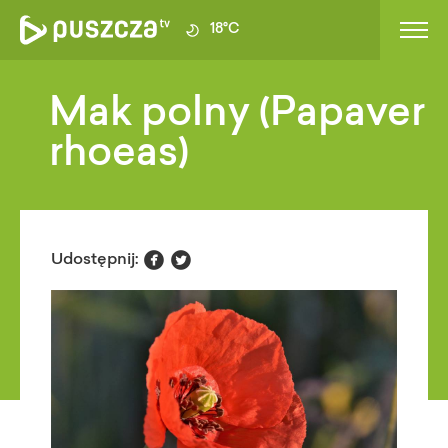
18°C
Mak polny (Papaver
rhoeas)


Udostępnij: