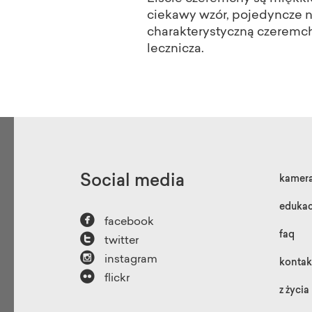
ciekawy wzór, pojedyncze ne
charakterystyczną czeremchy 
lecznicza.
Social media
kamer
edukac

facebook

faq
twitter

instagram
kontak

flickr
z życia