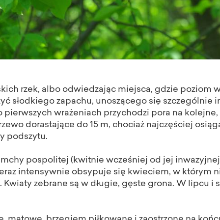
ich rzek, albo odwiedzając miejsca, gdzie poziom w
ć słodkiego zapachu, unoszącego się szczególnie i
o pierwszych wrażeniach przychodzi pora na kolejne,
rzewo dorastające do 15 m, chociaż najczęściej osią
y podszytu.
emchy pospolitej (kwitnie wcześniej od jej inwazyjne
teraz intensywnie obsypuje się kwieciem, w którym nik
. Kwiaty zebrane są w długie, gęste grona. W lipcu i s
e, matowe, brzegiem piłkowane i zaostrzone na końc