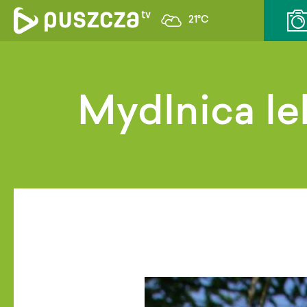
21°C
Mydlnica lek