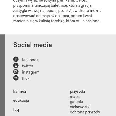
dużymi i wyraźnie żółtymi pylnikami. Całość
przypomina tańczącą baletnicę, która z gracją
zastygła w swej najlepszej pozie. Zjawisko to można
obserwować od maja aż do lipca, potem kwiat
zamienia się w kulistą torebkę, która otula nasiona.
Social media

facebook

twitter

instagram

flickr
kamera
przyroda
mapa
edukacja
gatunki
ciekawostki
faq
ochrona przyrody