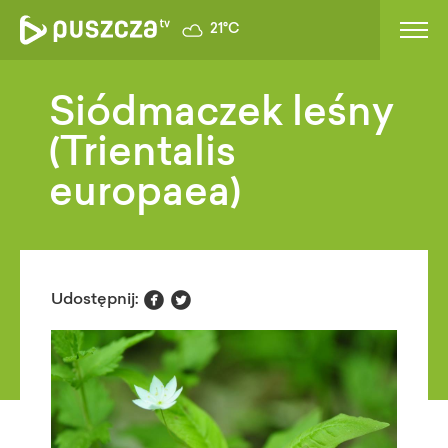
21°C
Siódmaczek leśny
(Trientalis
europaea)


Udostępnij: