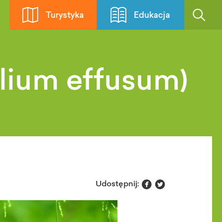
Turystyka
Edukacja
ilium effusum)


Udostępnij: