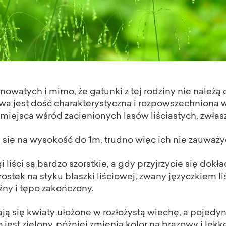
nowatych i mimo, że gatunki z tej rodziny nie należą
trawa jest dość charakterystyczna i rozpowszechniona 
miejsca wśród zacienionych lasów liściastych, zwłas
się na wysokość do 1m, trudno więc ich nie zauważy
i liści są bardzo szorstkie, a gdy przyjrzycie się do
rostek na styku blaszki liściowej, zwany języczkiem l
ny i tępo zakończony.
ją się kwiaty ułożone w rozłożystą wiechę, a pojedy
 jest zielony, póżniej zmienia kolor na brązowy i lekk