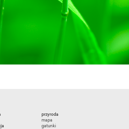
a
przyroda
mapa
ja
gatunki