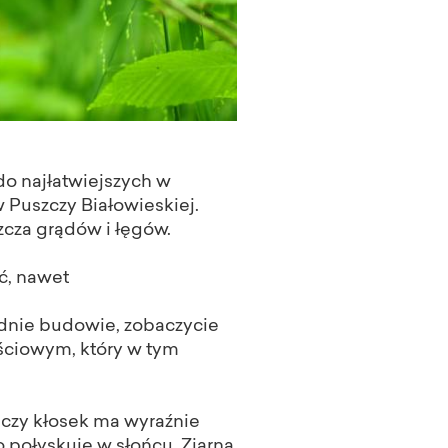
 do najłatwiejszych w
w Puszczy Białowieskiej.
zcza grądów i łęgów.
ć, nawet
kładnie budowie, zobaczycie
iściowym, który w tym
nczy kłosek ma wyraźnie
o połyskuje w słońcu. Ziarna