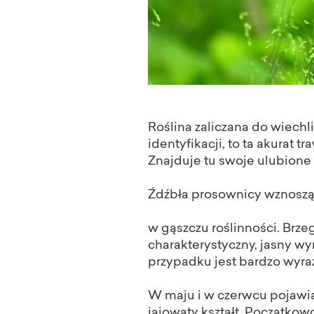
Roślina zaliczana do wiechli
identyfikacji, to ta akurat 
Znajduje tu swoje ulubione 
Źdźbła prosownicy wznoszą 
w gąszczu roślinności. Brzeg
charakterystyczny, jasny wy
przypadku jest bardzo wyraź
W maju i w czerwcu pojawia
jajowaty kształt. Początkowo