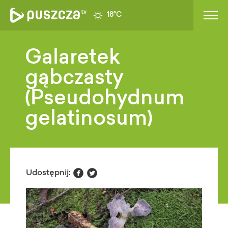
18°C
Galaretek
gąbczasty
(Pseudohydnum
gelatinosum)


Udostępnij: