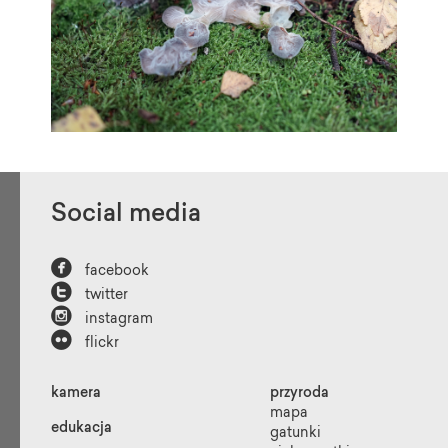
Social media

facebook

twitter

instagram

flickr
kamera
przyroda
mapa
edukacja
gatunki