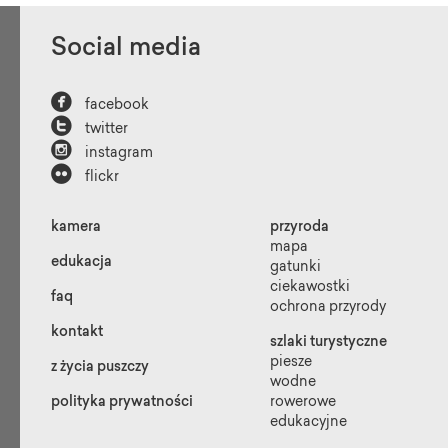
Social media

facebook

twitter

instagram

flickr
kamera
przyroda
mapa
edukacja
gatunki
ciekawostki
faq
ochrona przyrody
kontakt
szlaki turystyczne
piesze
z życia puszczy
wodne
polityka prywatności
rowerowe
edukacyjne