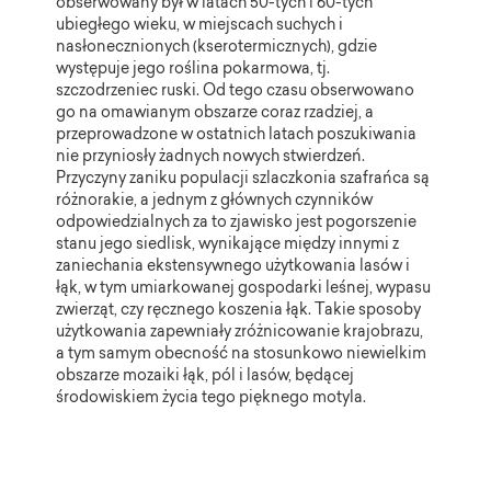
obserwowany był w latach 50-tych i 60-tych
ubiegłego wieku, w miejscach suchych i
nasłonecznionych (kserotermicznych), gdzie
występuje jego roślina pokarmowa, tj.
szczodrzeniec ruski. Od tego czasu obserwowano
go na omawianym obszarze coraz rzadziej, a
przeprowadzone w ostatnich latach poszukiwania
nie przyniosły żadnych nowych stwierdzeń.
Przyczyny zaniku populacji szlaczkonia szafrańca są
różnorakie, a jednym z głównych czynników
odpowiedzialnych za to zjawisko jest pogorszenie
stanu jego siedlisk, wynikające między innymi z
zaniechania ekstensywnego użytkowania lasów i
łąk, w tym umiarkowanej gospodarki leśnej, wypasu
zwierząt, czy ręcznego koszenia łąk. Takie sposoby
użytkowania zapewniały zróżnicowanie krajobrazu,
a tym samym obecność na stosunkowo niewielkim
obszarze mozaiki łąk, pól i lasów, będącej
środowiskiem życia tego pięknego motyla.