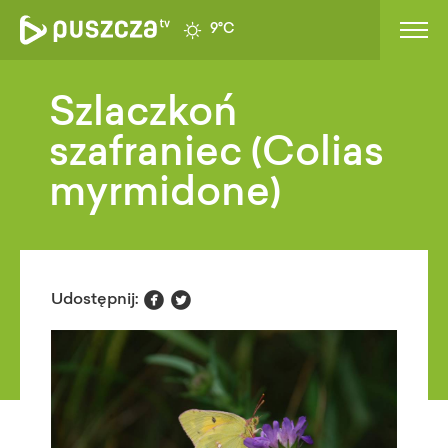
9°C
Szlaczkoń
szafraniec (Colias
myrmidone)


Udostępnij: