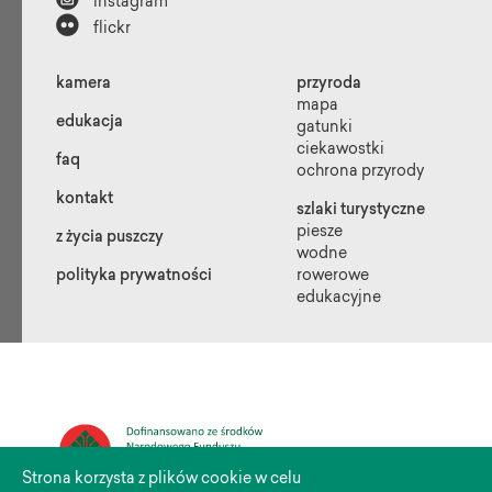
instagram

flickr
kamera
przyroda
mapa
edukacja
gatunki
ciekawostki
faq
ochrona przyrody
kontakt
szlaki turystyczne
piesze
z życia puszczy
wodne
polityka prywatności
rowerowe
edukacyjne
Strona korzysta z plików cookie w celu