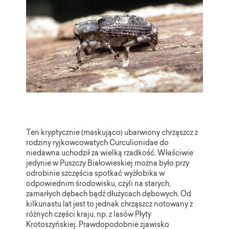
Ten kryptycznie (maskująco) ubarwiony chrząszcz z
rodziny ryjkowcowatych Curculionidae do
niedawna uchodził za wielką rzadkość. Właściwie
jedynie w Puszczy Białowieskiej można było przy
odrobinie szczęścia spotkać wyżłobika w
odpowiednim środowisku, czyli na starych,
zamarłych dębach bądź dłużycach dębowych. Od
kilkunastu lat jest to jednak chrząszcz notowany z
różnych części kraju, np. z lasów Płyty
Krotoszyńskiej. Prawdopodobnie zjawisko