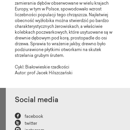
zamierania dębów obserwowane w wielu krajach
Europy, w tym w Polsce, spowodowało wzrost
liczebności populacji tego chrząszcza. Najłatwiej
obecność wyżłobika można stwierdzić po bardzo
charakterystycznych żerowiskach, a właściwie
kolebkach poczwarkowych, które usytuowane są w
drewnie dębowym pod korą, prostopadle do osi
drzewa. Sprawia to wrażenie jakby, drewno było
podziurawione płytkimi otworkami na skutek
strzelania grubym śrutem.
Cykl: Białowieskie rzadkości
Autor: prof Jacek Hilszczański
Social media

facebook

twitter
