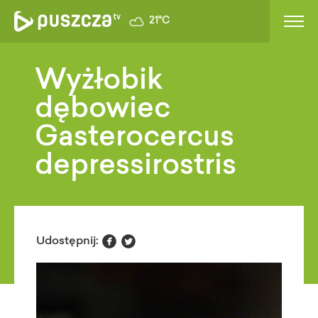
21°C
Wyżłobik
dębowiec
Gasterocercus
depressirostris


Udostępnij: