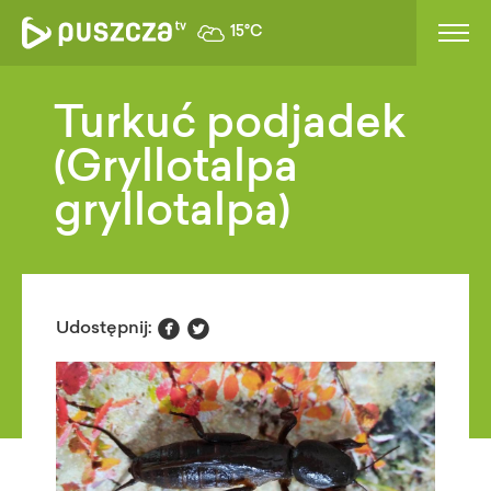
15°C
Turkuć podjadek
(Gryllotalpa
gryllotalpa)


Udostępnij: