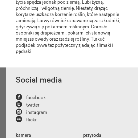
życia spędza jednak pod ziemią.
Lubi żyzną,
próchniczą i wilgotną ziemię. Niestety, drążąc
korytarze uszkadza korzenie roślin, które następnie
zamierają. Larwy również uznawane są za szkodniki,
gdyż żywią się pokarmem roślinnym. Dorosłe
osobniki są drapieżcami, pokarm ich stanowią
mniejsze owady oraz rzadziej rośliny. Turkuć
podjadek bywa też pożyteczny zjadając ślimaki i
pędraki
Social media

facebook

twitter

instagram

flickr
kamera
przyroda