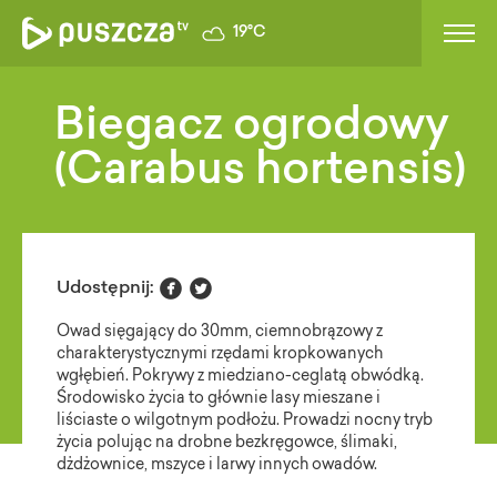
19°C
Biegacz ogrodowy
(Carabus hortensis)


Udostępnij:
Owad sięgający do 30mm, ciemnobrązowy z
charakterystycznymi rzędami kropkowanych
wgłębień. Pokrywy z miedziano-ceglatą obwódką.
Środowisko życia to głównie lasy mieszane i
liściaste o wilgotnym podłożu. Prowadzi nocny tryb
życia polując na drobne bezkręgowce, ślimaki,
dżdżownice, mszyce i larwy innych owadów.