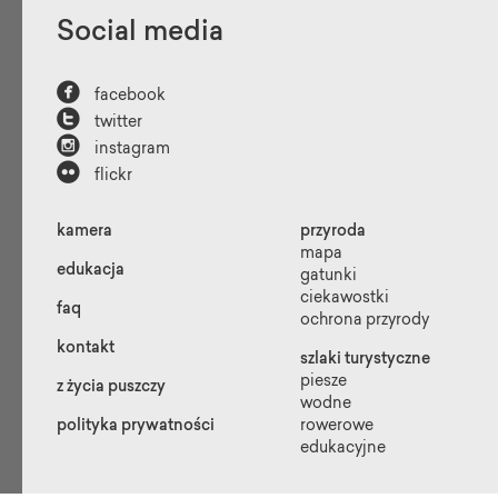
Social media

facebook

twitter

instagram

flickr
kamera
przyroda
mapa
edukacja
gatunki
ciekawostki
faq
ochrona przyrody
kontakt
szlaki turystyczne
piesze
z życia puszczy
wodne
polityka prywatności
rowerowe
edukacyjne