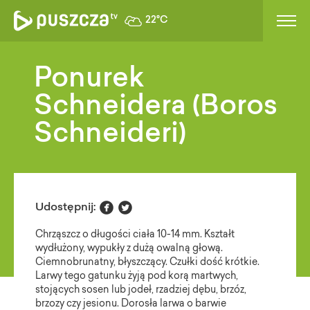
22°C
Ponurek
Schneidera (Boros
Schneideri)


Udostępnij:
Chrząszcz o długości ciała 10-14 mm. Kształt
wydłużony, wypukły z dużą owalną głową.
Ciemnobrunatny, błyszczący. Czułki dość krótkie.
Larwy tego gatunku żyją pod korą martwych,
stojących sosen lub jodeł, rzadziej dębu, brzóz,
brzozy czy jesionu. Dorosła larwa o barwie