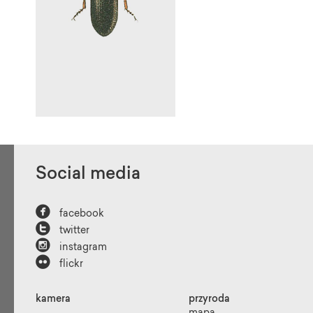
Social media

facebook

twitter

instagram

flickr
kamera
przyroda