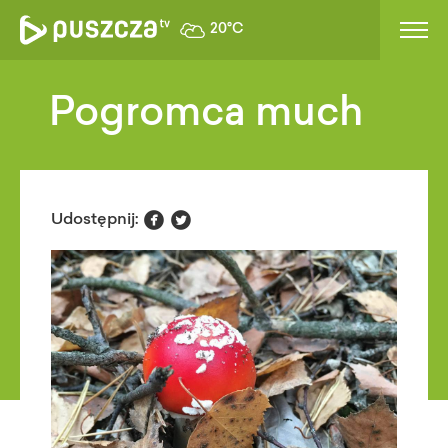
20°C
Pogromca much


Udostępnij: