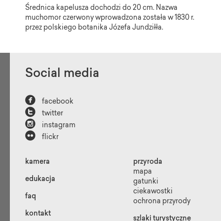
Średnica kapelusza dochodzi do 20 cm. Nazwa
muchomor czerwony wprowadzona została w 1830 r.
przez polskiego botanika Józefa Jundziłła.
Social media

facebook

twitter

instagram

flickr
kamera
przyroda
mapa
edukacja
gatunki
ciekawostki
faq
ochrona przyrody
kontakt
szlaki turystyczne