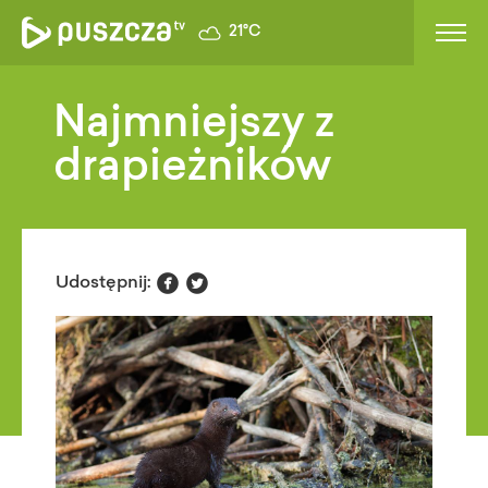
21°C
Najmniejszy z
drapieżników


Udostępnij: