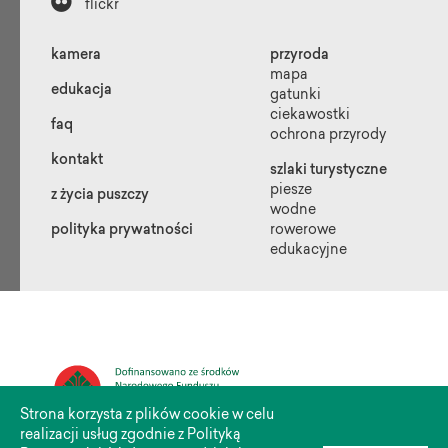

flickr
kamera
przyroda
mapa
edukacja
gatunki
ciekawostki
faq
ochrona przyrody
kontakt
szlaki turystyczne
piesze
z życia puszczy
wodne
polityka prywatności
rowerowe
edukacyjne
Strona korzysta z plików cookie w celu
realizacji usług zgodnie z Polityką