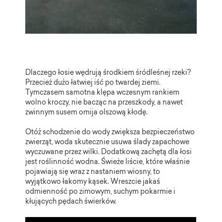
Dlaczego łosie wędrują środkiem śródleśnej rzeki?
Przecież dużo łatwiej iść po twardej ziemi.
Tymczasem samotna klępa wczesnym rankiem
wolno kroczy, nie bacząc na przeszkody, a nawet
zwinnym susem omija olszową kłodę.
Otóż schodzenie do wody zwiększa bezpieczeństwo
zwierząt, woda skutecznie usuwa ślady zapachowe
wyczuwane przez wilki. Dodatkową zachętą dla łosi
jest roślinność wodna. Świeże liście, które właśnie
pojawiają się wraz z nastaniem wiosny, to
wyjątkowo łakomy kąsek. Wreszcie jakaś
odmienność po zimowym, suchym pokarmie i
kłujących pędach świerków.