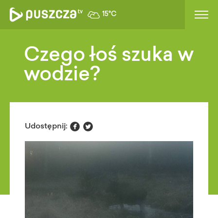
15°C
Czego łoś szuka w
wodzie?


Udostępnij: