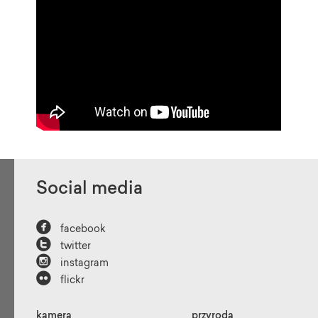
Social media

facebook

twitter

instagram

flickr
kamera
przyroda