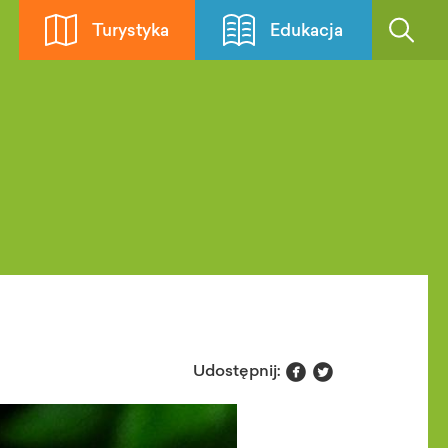
Turystyka
Edukacja


Udostępnij: