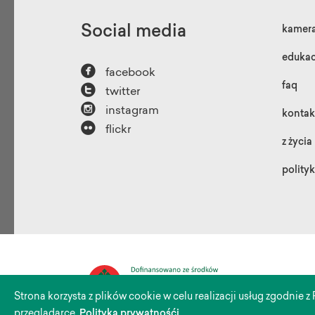
Social media
kamer
edukac

facebook

faq
twitter

instagram
kontak

flickr
z życia
polity
Ninejs
Środow
Strona korzysta z plików cookie w celu realizacji usług zgodnie
przeglądarce.
Polityka prywatnośći