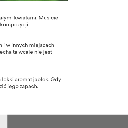
iałymi kwiatami. Musicie
o kompozycji
ch i w innych miejscach
cha ta wcale nie jest
ą lekki aromat jabłek. Gdy
ić jego zapach.