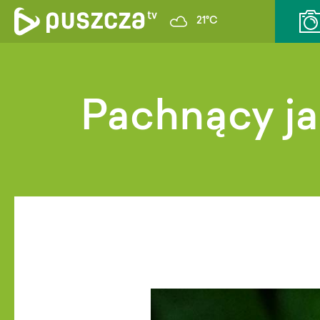
21°C
Pachnący j