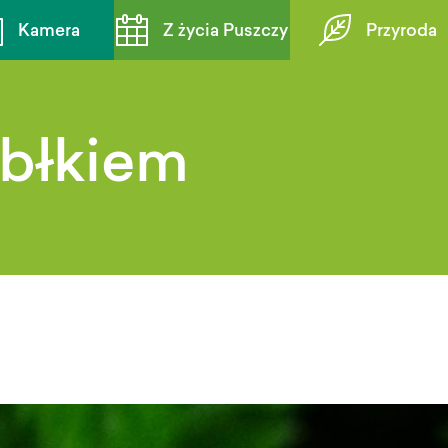
Kamera
Z życia Puszczy
Przyroda
abłkiem