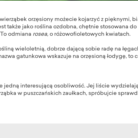
świerząbek orzęsiony możecie kojarzyć z pięknymi, b
est także jako roślina ozdobna, chętnie stosowana d
. To odmiana
rosea,
o różowofioletowych kwiatach.
ośliną wieloletnią, dobrze dającą sobie radę na łęga
azwa gatunkowa wskazuje na orzęsioną łodygę, to ce
e jedną interesującą osobliwość. Jej liście wydzielaj
ząbka w puszczańskich zaułkach, spróbujcie sprawdz