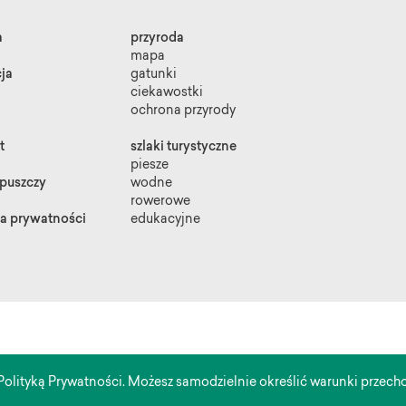
a
przyroda
mapa
ja
gatunki
ciekawostki
ochrona przyrody
t
szlaki turystyczne
piesze
 puszczy
wodne
rowerowe
ka prywatności
edukacyjne
zy materiał został opublikowany dzięki dofinansowaniu Narodowego Funduszu Ochrony
iska i Gospodarki Wodnej. Za jego treść odpowiada wyłącznie Fundacja Niezależne Media.
 z Polityką Prywatności. Możesz samodzielnie określić warunki prze