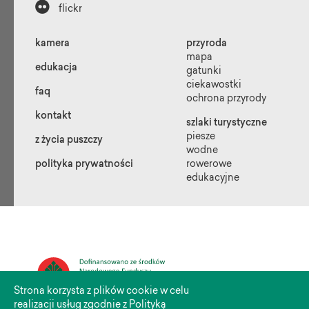

flickr
kamera
przyroda
mapa
edukacja
gatunki
ciekawostki
faq
ochrona przyrody
kontakt
szlaki turystyczne
piesze
z życia puszczy
wodne
polityka prywatności
rowerowe
edukacyjne
Strona korzysta z plików cookie w celu
realizacji usług zgodnie z Polityką