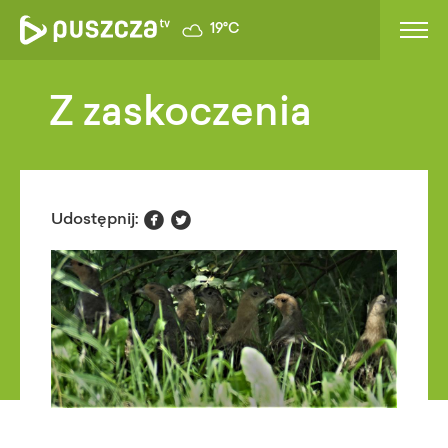
19°C
Z zaskoczenia


Udostępnij: