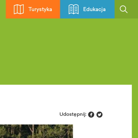
Turystyka
Edukacja


Udostępnij: