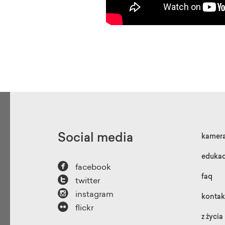
Social media
kamer
edukac

facebook

faq
twitter

instagram
kontak

flickr
z życia