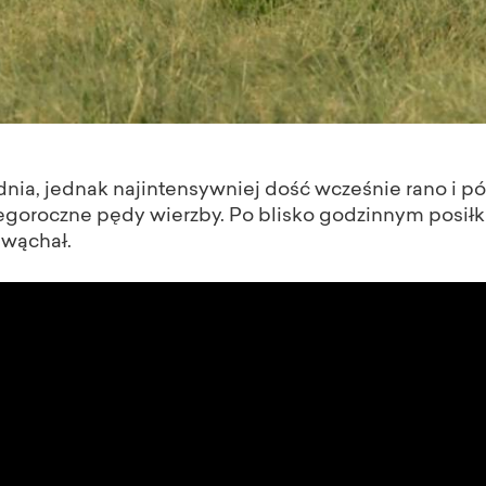
dnia, jednak najintensywniej dość wcześnie rano i 
tegoroczne pędy wierzby. Po blisko godzinnym posiłk
bwąchał.