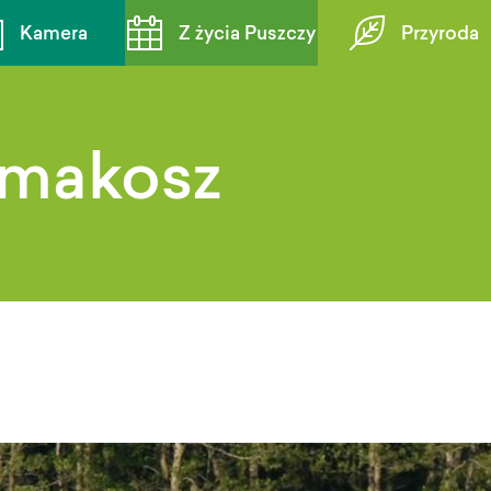
Kamera
Z życia Puszczy
Przyroda
smakosz