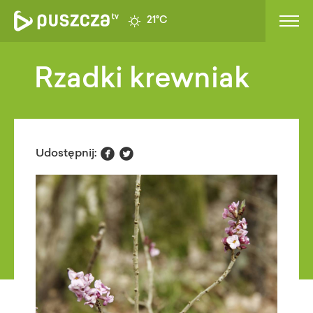
21°C
Rzadki krewniak


Udostępnij: