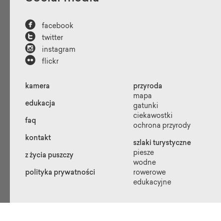

facebook

twitter

instagram

flickr
kamera
przyroda
mapa
edukacja
gatunki
ciekawostki
faq
ochrona przyrody
kontakt
szlaki turystyczne
piesze
z życia puszczy
wodne
polityka prywatności
rowerowe
edukacyjne