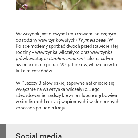
Wawrzynek jest niewysokim krzewem, należącym
do rodziny wawrzynkowatych (
Thymelaceae
). W
Polsce możemy spotkać dwóch przedstawicieli tej
rodziny – wawrzynka wilczełyko oraz wawrzynka
główkowatego (
Daphne cneorum
), ale na całym
świecie rośnie ponad 90 gatunków, wliczając w to
kilka mieszańców.
W Puszczy Białowieskiej zapewne natkniecie się
wyłącznie na wawrzynka wilczełyko. Jego
zdecydowanie rzadszy krewniak lubuje się bowiem
w siedliskach bardziej wapiennych i w słonecznych
zboczach południa kraju.
Social media