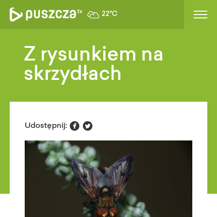
22°C
Z rysunkiem na
skrzydłach


Udostępnij: