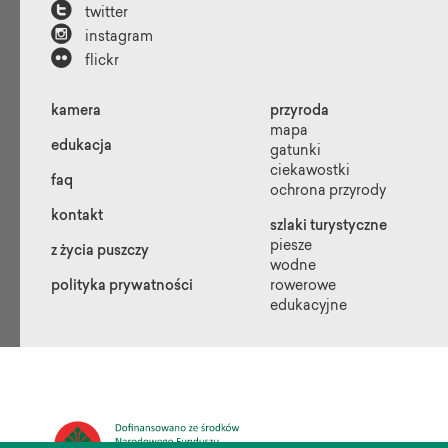

twitter

instagram

flickr
kamera
przyroda
mapa
edukacja
gatunki
ciekawostki
faq
ochrona przyrody
kontakt
szlaki turystyczne
piesze
z życia puszczy
wodne
polityka prywatności
rowerowe
edukacyjne