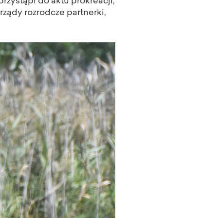
zystąpi do aktu prokreacji,
arządy rozrodcze partnerki,