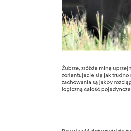
Żubrze, zróbże minę uprzejm
zorientujecie się jak trudn
zachowania są jakby rozcią
logiczną całość pojedyncze 