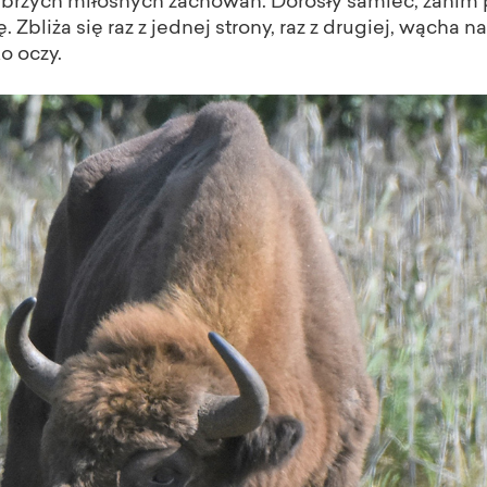
brzych miłosnych zachowań. Dorosły samiec, zanim pr
. Zbliża się raz z jednej strony, raz z drugiej, wącha n
o oczy.