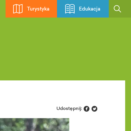
Turystyka
Edukacja


Udostępnij: