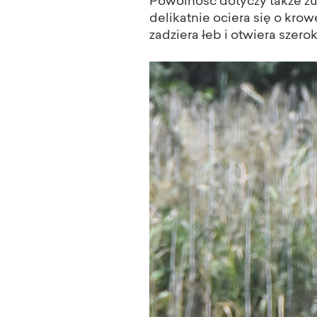
Powolność dotyczy także żu
delikatnie ociera się o krowę
zadziera łeb i otwiera szerok