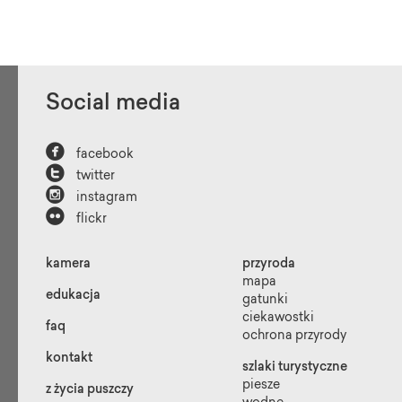
Social media

facebook

twitter

instagram

flickr
kamera
przyroda
mapa
edukacja
gatunki
ciekawostki
faq
ochrona przyrody
kontakt
szlaki turystyczne
piesze
z życia puszczy