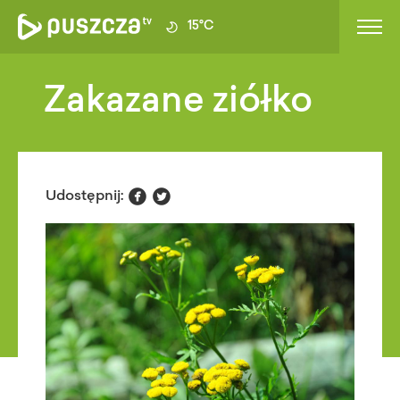
15°C
Zakazane ziółko


Udostępnij: