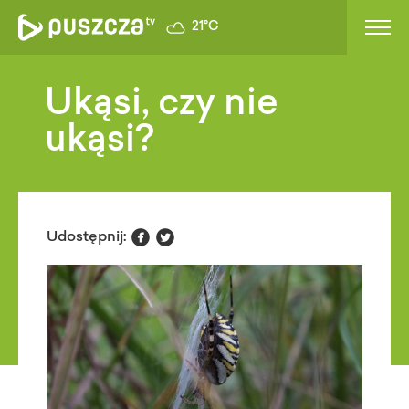
21°C
Ukąsi, czy nie
ukąsi?


Udostępnij: