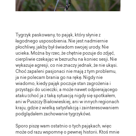
Tygrzyk paskowany, to pająk, który słynie z
łagodnego usposobienia. Nie jest nadmiernie
płochliwy, jakby był świadom swojej urody. Nie
ucieka. Można by rzec, że chętnie pozuje do zdjęć,
cierpliwie czekając w bezruchu na koniec sesji. Nie
wykazuje agresji, co nie znaczy jednak, że nie ukąsi.
Choć zapaleni pasjonaci nie mają z tym problemu,
ja nie polecam brania go na rękę. Nigdy nie
wiadomo, kiedy pająk poczuje stan zagrożenia i
przystąpi do ucieczki, a może nawet odpierającego
ataku (choć ja z taką sytuacją nigdy się spotkałem,
ani w Puszczy Białowieskiej, ani w innych regionach
kraju, gdzie z wielką satysfakcją i zainteresowaniem
podglądałem zachowanie tygrzyków).
Sporo piszę wam ostatnio o tych pająkach, więc
może od razu wspomnę o pewnej historii. Ktoś mnie