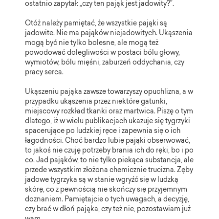
ostatnio zapytał: „czy ten pająk jest jadowity?”.
Otóż należy pamiętać, że wszystkie pająki są
jadowite. Nie ma pająków niejadowitych. Ukąszenia
mogą być nie tylko bolesne, ale mogą też
powodować dolegliwości w postaci bólu głowy,
wymiotów, bólu mięśni, zaburzeń oddychania, czy
pracy serca.
Ukąszeniu pająka zawsze towarzyszy opuchlizna, a w
przypadku ukąszenia przez niektóre gatunki,
miejscowy rozkład tkanki oraz martwica. Piszę o tym
dlatego, iż w wielu publikacjach ukazuje się tygrzyki
spacerujące po ludzkiej ręce i zapewnia się o ich
łagodności. Choć bardzo lubię pająki obserwować,
to jakoś nie czuję potrzeby brania ich do ręki, bo i po
co. Jad pająków, to nie tylko piekąca substancja, ale
przede wszystkim złożona chemicznie trucizna. Zęby
jadowe tygrzyka są w stanie wgryźć się w ludzką
skórę, co z pewnością nie skończy się przyjemnym
doznaniem. Pamiętajcie o tych uwagach, a decyzję,
czy brać w dłoń pająka, czy też nie, pozostawiam już