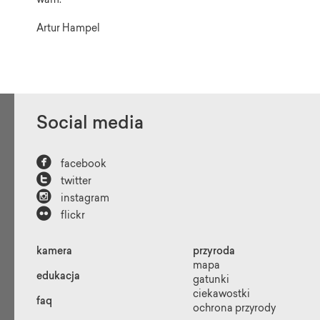
wam.
Artur Hampel
Social media

facebook

twitter

instagram

flickr
kamera
przyroda
mapa
edukacja
gatunki
ciekawostki
faq
ochrona przyrody