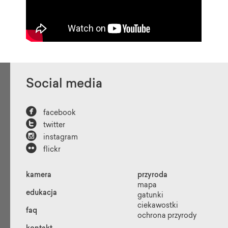
Social media

facebook

twitter

instagram

flickr
kamera
przyroda
mapa
edukacja
gatunki
ciekawostki
faq
ochrona przyrody