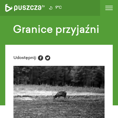
9°C
Granice przyjaźni


Udostępnij: