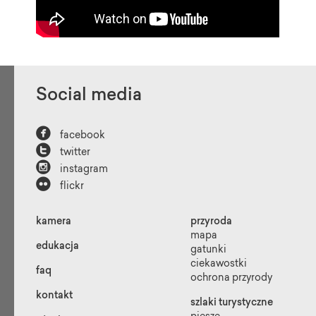
Social media

facebook

twitter

instagram

flickr
kamera
przyroda
mapa
edukacja
gatunki
ciekawostki
faq
ochrona przyrody
kontakt
szlaki turystyczne