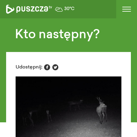
30°C
Kto następny?


Udostępnij: