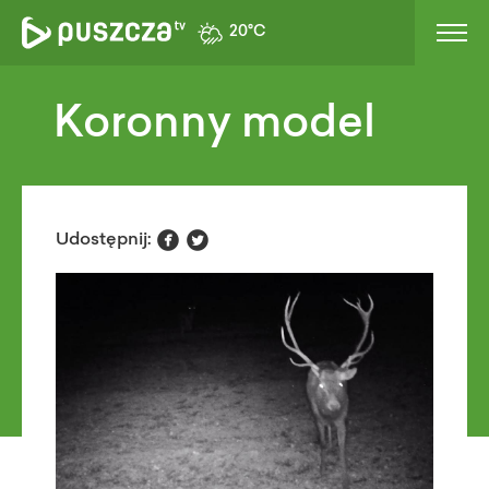
20°C
Koronny model


Udostępnij: