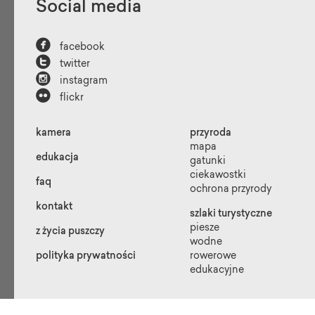
Social media

facebook

twitter

instagram

flickr
kamera
przyroda
mapa
edukacja
gatunki
ciekawostki
faq
ochrona przyrody
kontakt
szlaki turystyczne
piesze
z życia puszczy
wodne
polityka prywatności
rowerowe
edukacyjne