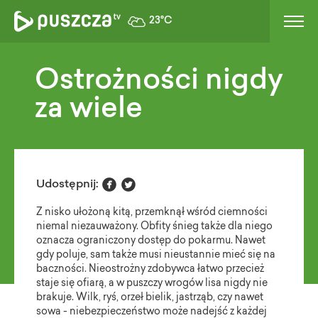
23°C
Ostrożności nigdy
za wiele


Udostępnij:
Z nisko ułożoną kitą, przemknął wśród ciemności
niemal niezauważony. Obfity śnieg także dla niego
oznacza ograniczony dostęp do pokarmu. Nawet
gdy poluje, sam także musi nieustannie mieć się na
baczności. Nieostrożny zdobywca łatwo przecież
staje się ofiarą, a w puszczy wrogów lisa nigdy nie
brakuje. Wilk, ryś, orzeł bielik, jastrząb, czy nawet
sowa - niebezpieczeństwo może nadejść z każdej