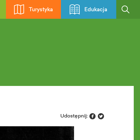
Turystyka
Edukacja


Udostępnij: