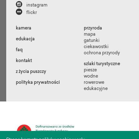

instagram

flickr
kamera
przyroda
mapa
edukacja
gatunki
ciekawostki
faq
ochrona przyrody
kontakt
szlaki turystyczne
piesze
z życia puszczy
wodne
polityka prywatności
rowerowe
edukacyjne