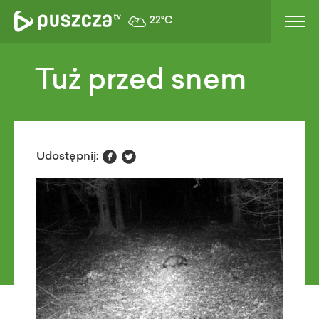
22°C
Tuż przed snem


Udostępnij: