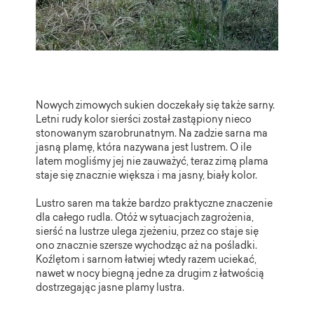
Nowych zimowych sukien doczekały się także sarny.
Letni rudy kolor sierści został zastąpiony nieco
stonowanym szarobrunatnym. Na zadzie sarna ma
jasną plamę, która nazywana jest lustrem. O ile
latem mogliśmy jej nie zauważyć, teraz zimą plama
staje się znacznie większa i ma jasny, biały kolor.
Lustro saren ma także bardzo praktyczne znaczenie
dla całego rudla. Otóż w sytuacjach zagrożenia,
sierść na lustrze ulega zjeżeniu, przez co staje się
ono znacznie szersze wychodząc aż na pośladki.
Koźlętom i sarnom łatwiej wtedy razem uciekać,
nawet w nocy biegną jedne za drugim z łatwością
dostrzegając jasne plamy lustra.