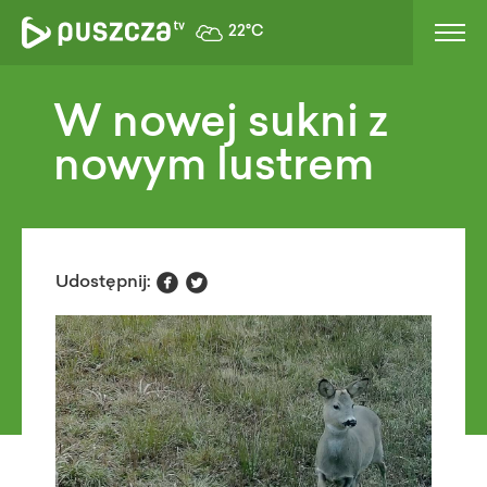
22°C
W nowej sukni z
nowym lustrem


Udostępnij: