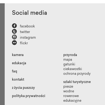
Social media

facebook

twitter

instagram

flickr
kamera
przyroda
mapa
edukacja
gatunki
ciekawostki
faq
ochrona przyrody
kontakt
szlaki turystyczne
piesze
z życia puszczy
wodne
polityka prywatności
rowerowe
edukacyjne