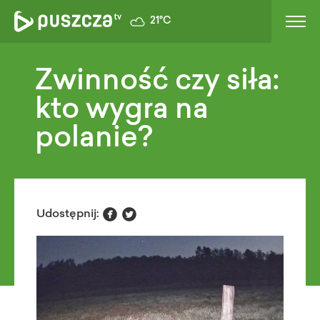
21°C
Zwinność czy siła:
kto wygra na
polanie?


Udostępnij: