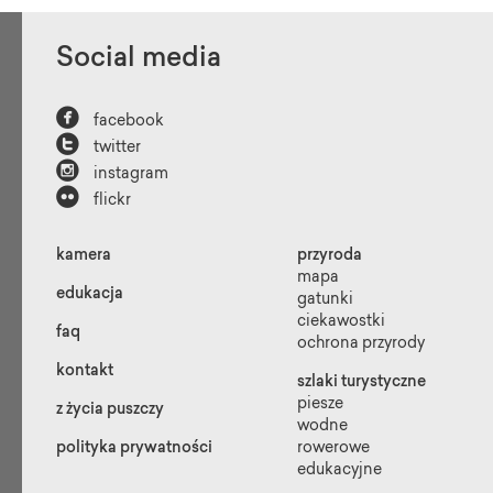
Social media

facebook

twitter

instagram

flickr
kamera
przyroda
mapa
edukacja
gatunki
ciekawostki
faq
ochrona przyrody
kontakt
szlaki turystyczne
piesze
z życia puszczy
wodne
polityka prywatności
rowerowe
edukacyjne