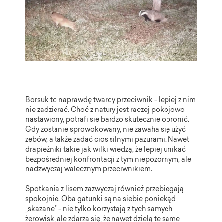
Borsuk to naprawdę twardy przeciwnik - lepiej z nim
nie zadzierać. Choć z natury jest raczej pokojowo
nastawiony, potrafi się bardzo skutecznie obronić.
Gdy zostanie sprowokowany, nie zawaha się użyć
zębów, a także zadać cios silnymi pazurami. Nawet
drapieżniki takie jak wilki wiedzą, że lepiej unikać
bezpośredniej konfrontacji z tym niepozornym, ale
nadzwyczaj walecznym przeciwnikiem.
Spotkania z lisem zazwyczaj również przebiegają
spokojnie. Oba gatunki są na siebie poniekąd
„skazane” - nie tylko korzystają z tych samych
żerowisk, ale zdarza się, że nawet dzielą te same