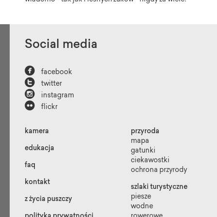
wiadomo - tak jak i leśnych żuków - nigdy za wiele!
Social media

facebook

twitter

instagram

flickr
kamera
przyroda
mapa
edukacja
gatunki
ciekawostki
faq
ochrona przyrody
kontakt
szlaki turystyczne
piesze
z życia puszczy
wodne
polityka prywatności
rowerowe