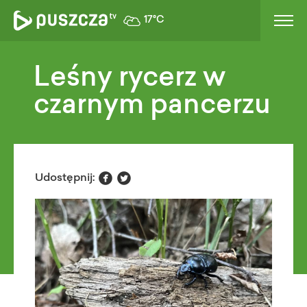
17°C
Leśny rycerz w
czarnym pancerzu


Udostępnij: