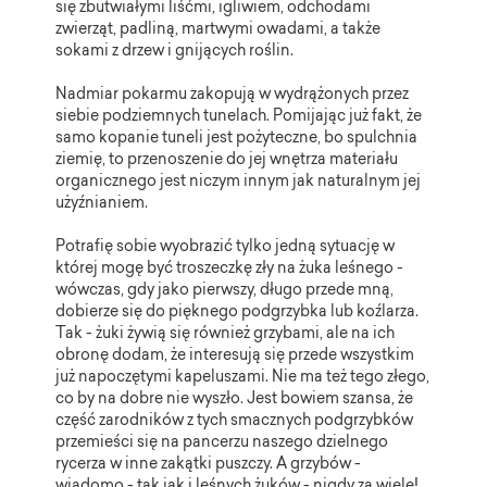
się zbutwiałymi liśćmi, igliwiem, odchodami
zwierząt, padliną, martwymi owadami, a także
sokami z drzew i gnijących roślin.
Nadmiar pokarmu zakopują w wydrążonych przez
siebie podziemnych tunelach. Pomijając już fakt, że
samo kopanie tuneli jest pożyteczne, bo spulchnia
ziemię, to przenoszenie do jej wnętrza materiału
organicznego jest niczym innym jak naturalnym jej
użyźnianiem.
Potrafię sobie wyobrazić tylko jedną sytuację w
której mogę być troszeczkę zły na żuka leśnego -
wówczas, gdy jako pierwszy, długo przede mną,
dobierze się do pięknego podgrzybka lub koźlarza.
Tak - żuki żywią się również grzybami, ale na ich
obronę dodam, że interesują się przede wszystkim
już napoczętymi kapeluszami. Nie ma też tego złego,
co by na dobre nie wyszło. Jest bowiem szansa, że
część zarodników z tych smacznych podgrzybków
przemieści się na pancerzu naszego dzielnego
rycerza w inne zakątki puszczy. A grzybów -