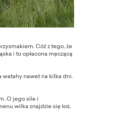
przysmakiem. Cóż z tego, że
ekąska i to opłacona męczącą
a watahy nawet na kilka dni.
 O jego sile i
enu wilka znajdzie się łoś,