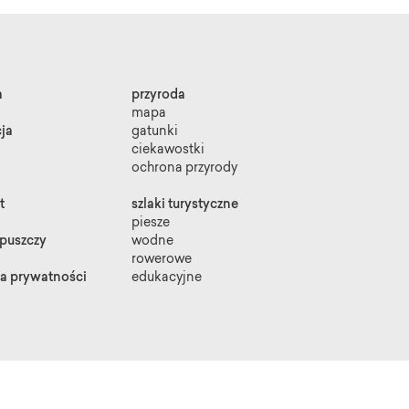
a
przyroda
mapa
ja
gatunki
ciekawostki
ochrona przyrody
t
szlaki turystyczne
piesze
 puszczy
wodne
rowerowe
ka prywatności
edukacyjne