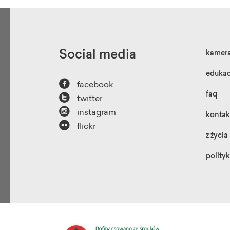
Social media
kamer
edukac

facebook

faq
twitter

instagram
kontak

flickr
z życia
polity