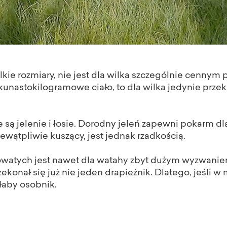
kie rozmiary, nie jest dla wilka szczególnie cennym 
kilkunastokilogramowe ciało, to dla wilka jedynie prz
e są jelenie i łosie. Dorodny jeleń zapewni pokarm dl
ewątpliwie kuszący, jest jednak rzadkością.
owatych jest nawet dla watahy zbyt dużym wyzwaniem.
onał się już nie jeden drapieżnik. Dlatego, jeśli w m
 słaby osobnik.