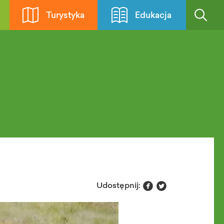
Turystyka
Edukacja


Udostępnij: