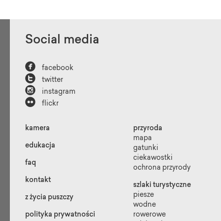
Social media

facebook

twitter

instagram

flickr
kamera
przyroda
mapa
edukacja
gatunki
ciekawostki
faq
ochrona przyrody
kontakt
szlaki turystyczne
piesze
z życia puszczy
wodne
polityka prywatności
rowerowe