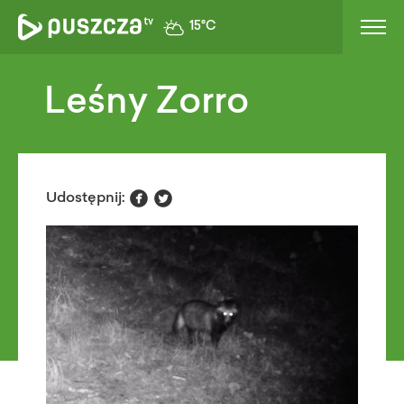
15°C
Leśny Zorro


Udostępnij: